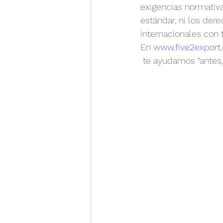
exigencias normativa
estándar, ni los dere
internacionales con 
En 
www.five2export
 te ayudamos “antes