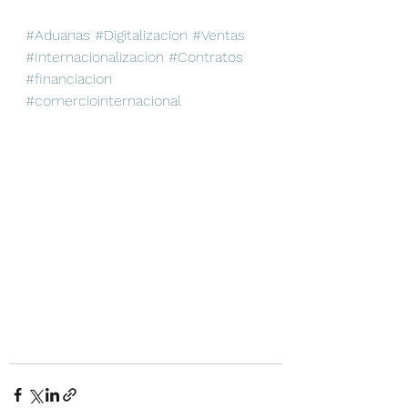
#Aduanas
#Digitalizacion
#Ventas
#Internacionalizacion
#Contratos
#financiacion
#comerciointernacional