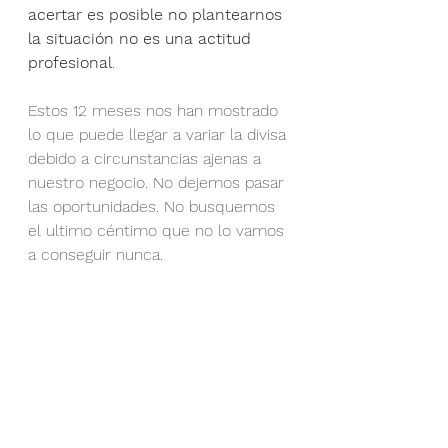
acertar es posible no plantearnos 
la situación no es una actitud 
profesional
.
Estos 12 meses nos han mostrado 
lo que puede llegar a variar la divisa 
debido a circunstancias ajenas a 
nuestro negocio. No dejemos pasar 
las oportunidades. No busquemos 
el ultimo céntimo que no lo vamos 
a conseguir nunca.
Desde el equipo de Five2export 
analizamos tus posiciones y te 
podemos ayudar en planificar tu 
futuro en las divisas.